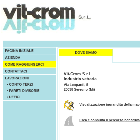
PAGINA INIZIALE
DOVE SIAMO
AZIENDA
COME RAGGIUNGERCI
CONTATTACI
Vit-Crom S.r.l.
LAVORAZIONI
Industria vetraria
• CONTO TERZI
Via Leopardi, 5
20038 Seregno (Mi)
• PARETI DIVISORIE
• UFFICI
Visualizzazione ingrandita della ma
Crea e consulta il percorso per arriva